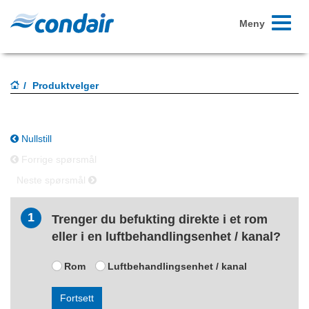
Skift
Meny
navigasj
Produktvelger
Nullstill
Forrige spørsmål
Neste spørsmål
1
Trenger du befukting direkte i et rom
eller i en luftbehandlingsenhet / kanal?
Rom
Luftbehandlingsenhet / kanal
Fortsett