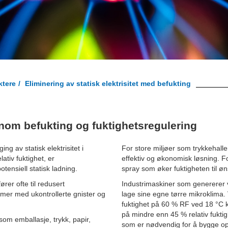
ktere
Eliminering av statisk elektrisitet med befukting
nnom befukting og fuktighetsregulering
ng av statisk elektrisitet i
For store miljøer som trykkehaller
ativ fuktighet, er
effektiv og økonomisk løsning. Fo
otensiell statisk ladning.
spray som øker fuktigheten til øn
ører ofte til redusert
Industrimaskiner som genererer var
lemer med ukontrollerte gnister og
lage sine egne tørre mikroklima. V
fuktighet på 60 % RF ved 18 °C 
på mindre enn 45 % relativ fukti
som emballasje, trykk, papir,
som er nødvendig for å bygge opp s