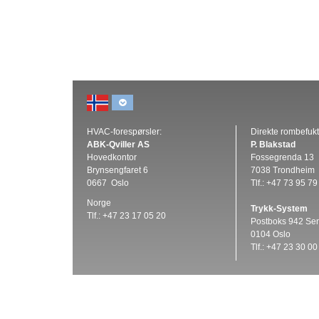
Les me
HVAC-forespørsler:
Direkte rombefukt
ABK-
Qviller AS
P. Blakstad
Hovedkontor
Fossegrenda 13
Brynsengfaret 6
7038 Trondheim
0667 Oslo
Tlf.: +47 73 95 79
Norge
Trykk-System
Tlf.: +47 23 17 05 20
Postboks 942 Se
0104 Oslo
Tlf.: +47 23 30 00