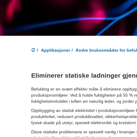
Applikasjoner
Andre bruksområder for befu
Eliminerer statiske ladninger gje
Befukting er en svært effektiv måte å eliminere oppbyggi
produksjonsmiljøer. Ved å holde fuktigheten på 55 % rel
fuktighetsinnholdet i luften en naturlig leder, og jorder p
Oppbygging av statisk elektrisitet i produksjonsmiljøer f
produktivitet, redusert produktkvalitet, sikkerhetsprob
fysisk skade på utstyr, spesielt elektronikk og kretskort.
Disse statiske problemene er spesielt vanlig i bransjer 