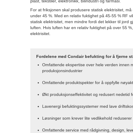
plast, tekstiler, elektronikk, bilindustri og farmasi.
For at friksjonen skal produsere statisk elektrisitet, må
under 45 %. Med en relativ fuktighet på 45-55 % RF vil
statisk elektrisitet, men mindre fordi det lekker til jord
luften. Hvis luften har en relativ fuktighet på over 55 %
elektrisitet.
Fordelene med Condair befukting for å fjerne stat
Omfattende ekspertise over hele verden innen m
produksjonsindustrier
Omfattende produktspekter for å oppfylle nøyakti
Økt produksjonseffektivitet og redusert nedetid 
Lavenergi befuktingssystemer med lave driftsko
Løsninger som krever lite vedlikehold reduserer
Omfattende service med rådgivning, design, lever