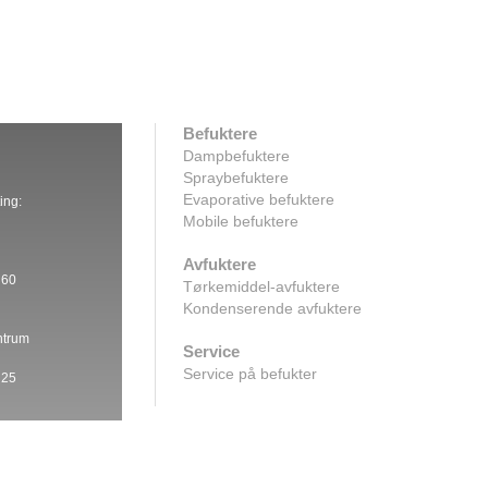
r
Befuktere
Dampbefuktere
Spraybefuktere
Evaporative befuktere
ing:
Mobile befuktere
Avfuktere
 60
Tørkemiddel-avfuktere
Kondenserende avfuktere
ntrum
Service
Service på befukter
 25