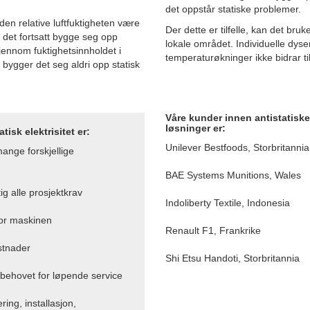
det oppstår statiske problemer.
 den relative luftfuktigheten være
Der dette er tilfelle, kan det bru
 det fortsatt bygge seg opp
lokale området. Individuelle dyse
 gjennom fuktighetsinnholdet i
temperaturøkninger ikke bidrar til 
, bygger det seg aldri opp statisk
Våre kunder innen antistatiske
løsninger er:
isk elektrisitet er:
Unilever Bestfoods, Storbritannia
ange forskjellige
BAE Systems Munitions, Wales
g alle prosjektkrav
Indoliberty Textile, Indonesia
for maskinen
Renault F1, Frankrike
stnader
Shi Etsu Handoti, Storbritannia
 behovet for løpende service
ing, installasjon,