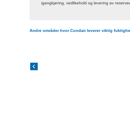
igangkjøring, vedlikehold og levering av reserve
Andre områder hvor Condair leverer viktig fuktigh
Befukting av lakkeringsbokser
Forhindrer fordampning av vannbasert
lakk og forbedrer finishen.
Les mer
Befukti
Høyere k
effektiv 