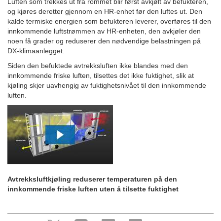
Luften som trekkes ut fra rommet blir først avkjølt av befukteren,
og kjøres deretter gjennom en HR-enhet før den luftes ut. Den
kalde termiske energien som befukteren leverer, overføres til den
innkommende luftstrømmen av HR-enheten, den avkjøler den
noen få grader og reduserer den nødvendige belastningen på
DX-klimaanlegget.
Siden den befuktede avtrekksluften ikke blandes med den
innkommende friske luften, tilsettes det ikke fuktighet, slik at
kjøling skjer uavhengig av fuktighetsnivået til den innkommende
luften.
Avtrekksluftkjøling reduserer temperaturen på den
innkommende friske luften uten å tilsette fuktighet