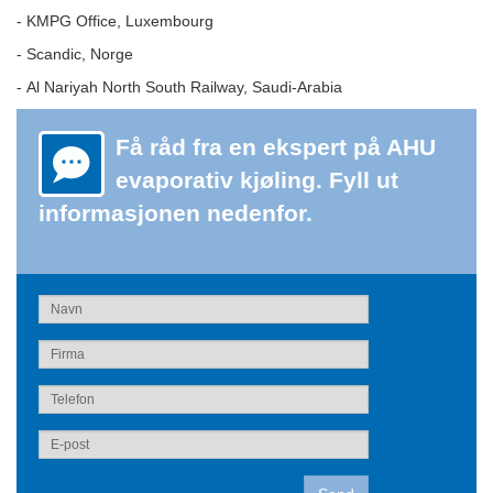
-
KMPG Office, Luxembourg
-
Scandic, Norge
-
Al Nariyah North South Railway, Saudi-Arabia
Få råd fra en ekspert på AHU
evaporativ kjøling. Fyll ut
informasjonen nedenfor.