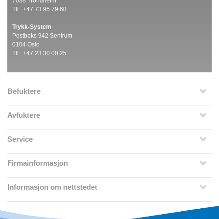
7038 Trondheim
Tlf.: +47 73 95 79 60
Trykk-System
Postboks 942 Sentrum
0104 Oslo
Tlf.: +47 23 30 00 25
Befuktere
Avfuktere
Service
Firmainformasjon
Informasjon om nettstedet