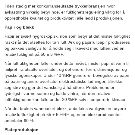
I den stadig mer konkurranseutsatte trykkeribransjen hvor
avkastning virkelig betyr noe, er fuktighetsregulering viktig for å
opprettholde kvalitet og produktivitet i alle ledd i produksjonen.
Papir og blekk
Papir er svært hygroskopisk, noe som betyr at det mister fuktighet
raskt når det utsettes for tørr luft. Ark og papirrullpapir produseres
og pakkes vanligvis for å holde seg i likevekt med luften ved en
relativ fuktighet på 50 ± 5 %RF.
Når luftfuktigheten faller under dette nivået, mister papiret vann til
miljøet fra utsatte overflater, og det endrer form, dimensjoner og
fysiske egenskaper. Under 40 %RF genererer bevegelse av papir
på papir og andre overflater elektrostatiske ladninger, tiltrekker
seg støv og gjør det vanskelig å håndtere. Problemene er
tydeligst i varme somre og kalde vintre, når den relative
luftfuktigheten kan falle under 20 %RF selv i tempererte klimaer.
Når det brukes vannbasert blekk, anbefales vanligvis en høyere
relativ luftfuktighet på 55 ± 5 %RF, og noen blekkprodusenter
anbefaler 60 %.
Plateproduksjon