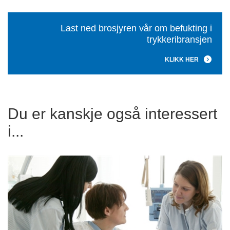
Last ned brosjyren vår om befukting i
trykkeribransjen
KLIKK HER
Du er kanskje også interessert
i...