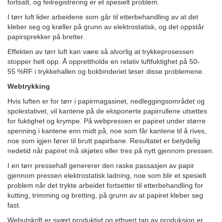
fortsatt, og feilregistrering er et spesielt problem.
I tørr luft lider arbeidene som går til etterbehandling av at det
kleber seg og krøller på grunn av elektrostatisk, og det oppstår
papirsprekker på bretter.
Effekten av tørr luft kan være så alvorlig at trykkeprosessen
stopper helt opp. Å opprettholde en relativ luftfuktighet på 50-
55 %RF i trykkehallen og bokbinderiet løser disse problemene.
Webtrykking
Hvis luften er for tørr i papirmagasinet, nedleggingsområdet og
spolestativet, vil kantene på de eksponerte papirrullene utsettes
for fuktighet og krympe. På webpressen er papiret under større
spenning i kantene enn midt på, noe som får kantene til å rives,
noe som igjen fører til brutt papirbane. Resultatet er betydelig
nedetid når papiret må skjøtes eller tres på nytt gjennom pressen.
I en tørr pressehall genererer den raske passasjen av papir
gjennom pressen elektrostatisk ladning, noe som blir et spesielt
problem når det trykte arbeidet fortsetter til etterbehandling for
kutting, trimming og bretting, på grunn av at papiret kleber seg
fast.
Webutskrift er svært produktivt og ethvert tap av produksjon er