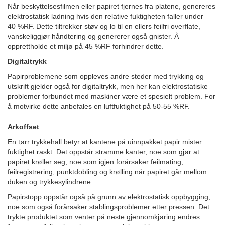
Når beskyttelsesfilmen eller papiret fjernes fra platene, genereres
elektrostatisk ladning hvis den relative fuktigheten faller under
40 %RF. Dette tiltrekker støv og lo til en ellers feilfri overflate,
vanskeliggjør håndtering og genererer også gnister. Å
opprettholde et miljø på 45 %RF forhindrer dette.
Digitaltrykk
Papirproblemene som oppleves andre steder med trykking og
utskrift gjelder også for digitaltrykk, men her kan elektrostatiske
problemer forbundet med maskiner være et spesielt problem. For
å motvirke dette anbefales en luftfuktighet på 50-55 %RF.
Arkoffset
En tørr trykkehall betyr at kantene på uinnpakket papir mister
fuktighet raskt. Det oppstår stramme kanter, noe som gjør at
papiret krøller seg, noe som igjen forårsaker feilmating,
feilregistrering, punktdobling og krølling når papiret går mellom
duken og trykkesylindrene.
Papirstopp oppstår også på grunn av elektrostatisk oppbygging,
noe som også forårsaker stablingsproblemer etter pressen. Det
trykte produktet som venter på neste gjennomkjøring endres